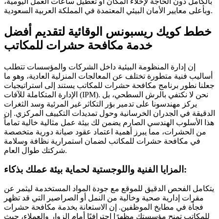
بالكامل دون الحاجة لإخلاء المكان أو تعطيل ساعات العمل اليومية،
وبأعلى معايير الأمان البيئي المعتمدة في المملكة العربية السعودية.
خطط كويك ريسبونس الوقائية لتقديم أفضل
خدمة مكافحة حشرات للمكاتب
إن إدارة المنظومة البيئية داخل الشركات والمؤسسات تتطلب
أساليب فنية متطورة تختلف عن المعالجات المنزلية العادية، وهو ما
جعلنا نطور برنامج مكافحة حشرات للمكاتب يستند إلى استراتيجيات
الإدارة المتكاملة للآفات (IPM). نحن لا نكتفي بالرش السطحي، بل
يركز مهندسونا على تدمير بؤر التكاثر غير المرئية وسد الثغرات
الدقيقة في الجدران الخرسانية وحول تمديدات التكييف المركزي. إن
هذا الأسلوب الهندسي الصارم يضمن لك بيئة عمل مثالية خالية تماماً
من الحشرات، مما يبرز أهمية اعتماد عقود صيانة دورية متخصصة
في مكافحة حشرات للمكاتب لضمان استمرارية نظافة وسلامة
شركتك طوال العام.
المزايا الفنية واللوجستية لحماية بيئة عملك بذكاء:
يتكامل الفحص الدقيق للموقع مع جودة المواد المستخدمة ليثمر عن
مقرات إدارية صحية وخالية من النمل أو الصراصير التي قد تظهر
فجأة في مطابخ الموظفين. إن الاستعانة بخدمة مكافحة حشرات
للمكاتب تمنح مؤسستك مظهرًا احترافيًا أمام الزوار والعملاء، حيث