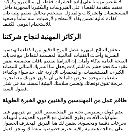
لا تقتصر مهمتنا على إبادة الحشرات فقط، بل نمتلك بروتوكولات
تعقيم متقدمة للقضاء على الفيروسات والبكتيريا المجهرية داخل
المستشفيات والشركات والمنازل. نستخدم محاليل تعقيم بيئية ذات
كفاءة عالية تضمن بقاء الأسطح والأرضيات آمنة تماماً وصحية
للاستخدام اليومي الكثيف.
الركائز المهنية لنجاح شركتنا
تتحقق النتائج المبهرة بفضل المزج الدقيق بين الكفاءة الهندسية
البشرية وأحدث التقنيات العالمية المصممة للتعامل مع تحديات
الصحة العامة بذكاء وأمان. إن التزامنا بتقديم باقات مخصصة ضمن
عقود مكافحة حشرات للشركات يجعل منا الشريك المثالي للمصانع
الكبرى، المستشفيات، والمجمعات الإدارية على حد سواء وبكفاءة
تشغيلية موحدة. نحرص دائماً على أن تكون تجربتك معنا تجربة
مريحة تفوق توقعاتك وتضمن سلامتك البيئية المستدامة في شتى
فصول السنة.
طاقم عمل من المهندسين والفنيين ذوي الخبرة الطويلة
تضم كويك ريسبونس نخبة من المتخصصين الذين تم تدريبهم على
سلوكيات الآفات وطرق التعامل مع الأجهزة الحديثة والمبيدات
بجرعات دقيقة ومحسوبة. يضمن لك هذا الفريق المحترف الحصول
على معالجة هندسية راقية تحترم خصوصية منشأتك وتنجز العمل