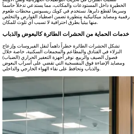
الخطيرة داخل المستودعات والمكاتب، مما يستدعي تدخلاً حاسماً
وسريعاً لقطع دابرها. نستخدم في كويك ريسبونس محطات طعوم
رقمية ومصايد ميكانيكية متطورة تضمن اصطياد القوارض والتخلص
منها بيئياً بطرق احترافية لا تسبب أي تلوث للمكان.
خدمات الحماية من الحشرات الطائرة كالبعوض والذباب
تشكل الحشرات الطائرة خطراً داهماً لنقل الفيروسات وإزعاج
النزلاء في الفنادق والمطاعم والمجمعات السكنية، خاصة خلال
فصول الصيف والربيع. نوفر أجهزة التعفير الحراري (الضباب)
ومصايد الإضاءة فوق البنفسجية التي تقضي على أسراب البعوض
والذباب وتحافظ على نقاء الهواء الخارجي والداخلي.