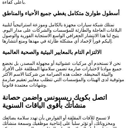
بأعلى كفاءة.
أسطول طوارئ متكامل يغطي جميع الأحياء والمناطق
نمتلك شبكة سيارات مجهزة بالكامل وموزعة استراتيجياً لتلبية
البلاغات العاجلة والطارئة للمؤسسات والشركات على مدار اليوم.
يتيح لنا هذا الانتشار الجغرافي الواسع الاستجابة الفورية والوصول
إليكم فوراً لإخماد أي مشكلة طارئة في مهدها ومنع انتشارها.
الالتزام التام بالمعايير البيئية والصحية العالمية
نحن لا نستخدم أي مركبات عشوائية أو مجهولة المصدر، بل نخضع
جميع موادنا لاختبارات صارمة تضمن سلامتها المطلقة على الأفراد
والبيئة المحيطة. جعلت هذه الصرامة من شركتنا الاسم الأكثر
موثوقية لدى الهيئات والمؤسسات التي تتطلب معايير تعقيم صارمة
وشهادات معتمدة قانونياً.
اتصل بكويك ريسبونس واضمن حصانة
منشأتك بأقوى الباقات السنوية
لا تسمح للآفات المقلقة أو القوارض بأن تهدد سلامة بضائعك
ومخزوناتك، أو تؤثر سلباً على إنتاجية موظفيك وسمعة منشأتك