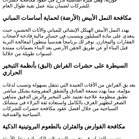
للشركات لضمان بيئة عمل نقية طوال العام.
مكافحة النمل الأبيض (الأرضة) لحماية أساسات المباني
يهدد النمل الأبيض الهيكل الإنشائي للمباني والأثاث الخشبي، حيث
يتغذى على مادة السليلوز ويتسبب في خسائر مالية فادحة لأصحاب
العقارات والمخازن. نوفر لك برنامجاً هندسياً متطوراً لمعالجة التربة
قبل البناء أو عن طريق الحقن الأرضي بعد البناء بضمانات ممتدة
لسنوات طويلة من خلالنا.
السيطرة على حشرات الفراش (البق) بأنظمة التبخير
الحراري
يعد بق الفراش من الآفات العتيدة التي تنتقل بسهولة وتسبب لدغات
مؤلمة، مما يهدد سمعة الفنادق والشقق المفروشة بشكل مباشر.
نطبق منظومة علاجية تعتمد على التبخير والرش الدقيق متناهي
الصغر لتطهير الغرف بالكامل واستعادة ثقة النزلاء في منشأتك
السياحية من خلال أفضل عقود مكافحة حشرات للشركات
السياحية والفندقية.
مكافحة القوارض والفئران بالطعوم البروتينية الذكية
تتسبب الفئران في تخريب التوصيلات الكهربائية ونقل الأوبئة