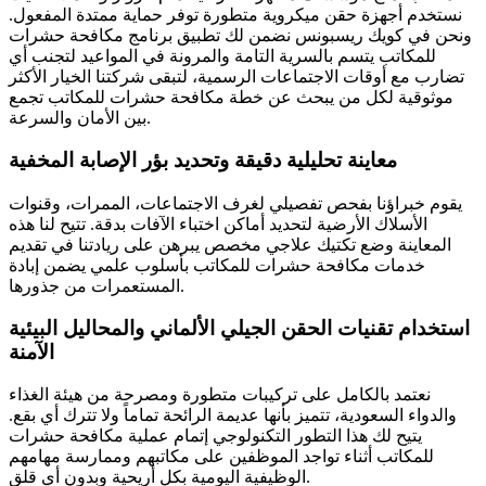
نستخدم أجهزة حقن ميكروية متطورة توفر حماية ممتدة المفعول.
ونحن في كويك ريسبونس نضمن لك تطبيق برنامج مكافحة حشرات
للمكاتب يتسم بالسرية التامة والمرونة في المواعيد لتجنب أي
تضارب مع أوقات الاجتماعات الرسمية، لتبقى شركتنا الخيار الأكثر
موثوقية لكل من يبحث عن خطة مكافحة حشرات للمكاتب تجمع
بين الأمان والسرعة.
معاينة تحليلية دقيقة وتحديد بؤر الإصابة المخفية
يقوم خبراؤنا بفحص تفصيلي لغرف الاجتماعات، الممرات، وقنوات
الأسلاك الأرضية لتحديد أماكن اختباء الآفات بدقة. تتيح لنا هذه
المعاينة وضع تكتيك علاجي مخصص يبرهن على ريادتنا في تقديم
خدمات مكافحة حشرات للمكاتب بأسلوب علمي يضمن إبادة
المستعمرات من جذورها.
استخدام تقنيات الحقن الجيلي الألماني والمحاليل البيئية
الآمنة
نعتمد بالكامل على تركيبات متطورة ومصرحة من هيئة الغذاء
والدواء السعودية، تتميز بأنها عديمة الرائحة تماماً ولا تترك أي بقع.
يتيح لك هذا التطور التكنولوجي إتمام عملية مكافحة حشرات
للمكاتب أثناء تواجد الموظفين على مكاتبهم وممارسة مهامهم
الوظيفية اليومية بكل أريحية وبدون أي قلق.