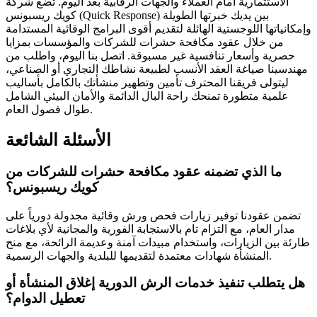
الاستثمارية أمام العملاء والجهات الرقابية بعد اليوم. تضع شركة
كويك ريسبونس (Quick Response) بين يديك خبرتها الطويلة
وإمكانياتها اللوجستية الهائلة لتقديم أقوى البرامج الوقائية المستدامة
من خلال عقود مكافحة حشرات للشركات والمؤسسات بمزايا
حصرية وأسعار تنافسية غير مسبوقة. اتصل بنا اليوم، واطلب من
مهندسينا صياغة العقد الأنسب لطبيعة نشاطك التجاري أو الصناعي،
ليتولى فريقنا المحترف تأمين وتطهير منشأتك بالكامل بأساليب
علمية متطورة تمنحك راحة البال الدائمة والأمان البيئي الشامل
طوال فصول العام.
الأسئلة الشائعة
ما الذي تضمنه عقود مكافحة حشرات للشركات من
كويك ريسبونس؟
تضمن عقودنا توفير زيارات فحص ورش وقائية مجدولة دورياً على
مدار العام، مع التزام تام بالاستجابة الفورية والمجانية لأي بلاغات
طارئة بين الزيارات، واستخدام مبيدات آمنة وعديمة الرائحة، مع منح
المنشأة شهادات معتمدة لتقديمها للبلدية والجهات الرسمية.
هل يتطلب تنفيذ خدمات الرش الدورية إغلاق المنشأة أو
تعطيل الدوام؟