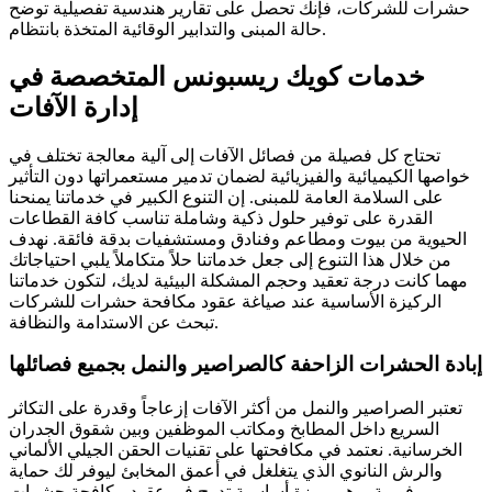
حشرات للشركات، فإنك تحصل على تقارير هندسية تفصيلية توضح
حالة المبنى والتدابير الوقائية المتخذة بانتظام.
خدمات كويك ريسبونس المتخصصة في
إدارة الآفات
تحتاج كل فصيلة من فصائل الآفات إلى آلية معالجة تختلف في
خواصها الكيميائية والفيزيائية لضمان تدمير مستعمراتها دون التأثير
على السلامة العامة للمبنى. إن التنوع الكبير في خدماتنا يمنحنا
القدرة على توفير حلول ذكية وشاملة تناسب كافة القطاعات
الحيوية من بيوت ومطاعم وفنادق ومستشفيات بدقة فائقة. نهدف
من خلال هذا التنوع إلى جعل خدماتنا حلاً متكاملاً يلبي احتياجاتك
مهما كانت درجة تعقيد وحجم المشكلة البيئية لديك، لتكون خدماتنا
الركيزة الأساسية عند صياغة عقود مكافحة حشرات للشركات
تبحث عن الاستدامة والنظافة.
إبادة الحشرات الزاحفة كالصراصير والنمل بجميع فصائلها
تعتبر الصراصير والنمل من أكثر الآفات إزعاجاً وقدرة على التكاثر
السريع داخل المطابخ ومكاتب الموظفين وبين شقوق الجدران
الخرسانية. نعتمد في مكافحتها على تقنيات الحقن الجيلي الألماني
والرش النانوي الذي يتغلغل في أعمق المخابئ ليوفر لك حماية
فورية، وهي ميزة أساسية تدرج في عقود مكافحة حشرات