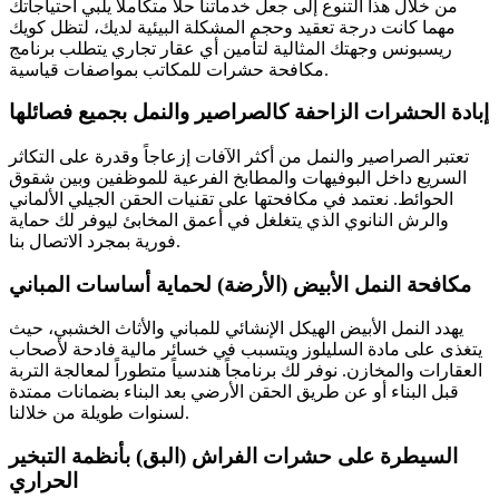
من خلال هذا التنوع إلى جعل خدماتنا حلاً متكاملاً يلبي احتياجاتك
مهما كانت درجة تعقيد وحجم المشكلة البيئية لديك، لتظل كويك
ريسبونس وجهتك المثالية لتأمين أي عقار تجاري يتطلب برنامج
مكافحة حشرات للمكاتب بمواصفات قياسية.
إبادة الحشرات الزاحفة كالصراصير والنمل بجميع فصائلها
تعتبر الصراصير والنمل من أكثر الآفات إزعاجاً وقدرة على التكاثر
السريع داخل البوفيهات والمطابخ الفرعية للموظفين وبين شقوق
الحوائط. نعتمد في مكافحتها على تقنيات الحقن الجيلي الألماني
والرش النانوي الذي يتغلغل في أعمق المخابئ ليوفر لك حماية
فورية بمجرد الاتصال بنا.
مكافحة النمل الأبيض (الأرضة) لحماية أساسات المباني
يهدد النمل الأبيض الهيكل الإنشائي للمباني والأثاث الخشبي، حيث
يتغذى على مادة السليلوز ويتسبب في خسائر مالية فادحة لأصحاب
العقارات والمخازن. نوفر لك برنامجاً هندسياً متطوراً لمعالجة التربة
قبل البناء أو عن طريق الحقن الأرضي بعد البناء بضمانات ممتدة
لسنوات طويلة من خلالنا.
السيطرة على حشرات الفراش (البق) بأنظمة التبخير
الحراري