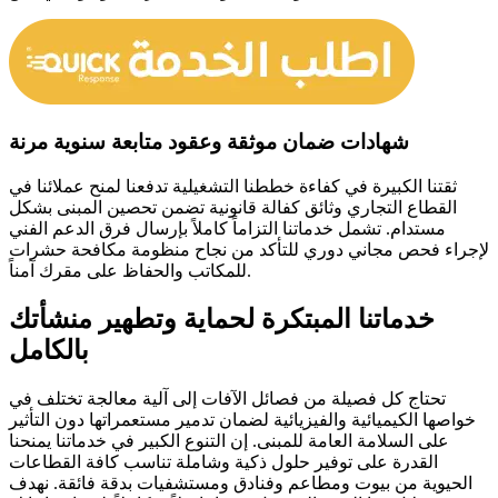
شهادات ضمان موثقة وعقود متابعة سنوية مرنة
ثقتنا الكبيرة في كفاءة خططنا التشغيلية تدفعنا لمنح عملائنا في
القطاع التجاري وثائق كفالة قانونية تضمن تحصين المبنى بشكل
مستدام. تشمل خدماتنا التزاماً كاملاً بإرسال فرق الدعم الفني
لإجراء فحص مجاني دوري للتأكد من نجاح منظومة مكافحة حشرات
للمكاتب والحفاظ على مقرك آمناً.
خدماتنا المبتكرة لحماية وتطهير منشأتك
بالكامل
تحتاج كل فصيلة من فصائل الآفات إلى آلية معالجة تختلف في
خواصها الكيميائية والفيزيائية لضمان تدمير مستعمراتها دون التأثير
على السلامة العامة للمبنى. إن التنوع الكبير في خدماتنا يمنحنا
القدرة على توفير حلول ذكية وشاملة تناسب كافة القطاعات
الحيوية من بيوت ومطاعم وفنادق ومستشفيات بدقة فائقة. نهدف