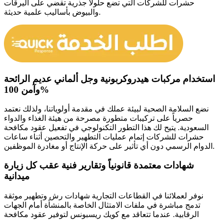
حشرات للشركات التي تضع حلولاً جذرية تقضي على اليرقات
والبيوض بأساليب علمية حديثة.
استخدام مركبات هيدروكربونية وجل ألماني عديم الرائحة
وآمن 100%
نضع السلامة الصحية لبيئة عملك في مقدمة أولوياتنا، ولذلك نعتمد
حصرياً على تركيبات متطورة مصرحة من هيئة الغذاء والدواء
السعودية. يتيح لك هذا التطور التكنولوجي في تفعيل عقود مكافحة
حشرات للشركات إتمام عمليات التطهير والتحصين أثناء ساعات
الدوام الرسمي دون أي تأثير على حركة الإنتاج أو مغادرة الموظفين.
شهادات معتمدة قانونياً وتقارير فنية عقب كل زيارة
ميدانية
نوفر لعملائنا في القطاعات التجارية شهادات رش وتطهير موثقة
تدمج مباشرة في ملفات الامتثال الخاصة بالمنشأة أمام الجهات
الرقابية. عندما تتعاقد مع كويك ريسبونس لتوفير عقود مكافحة