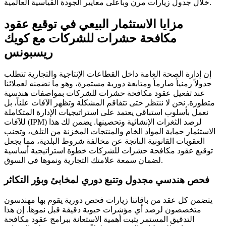
خلال جدول زيارات مرن وبأعلى معايير الجودة القياسية العالمية.
مزايا الاستثمار البيعي في توقيع عقود
مكافحة حشرات للشركات مع كويك
ريسبونس
إن إدارة الصحة العامة داخل القطاعات الإنتاجية والتجارية تتطلب
جدولاً زمنياً صارماً ومتابعة دورية مستمرة، وهو ما نضمنه لعملائنا
عند تفعيل عقود مكافحة حشرات للشركات بمواصفات هندسية
متطورة. نحن لا ننتظر حتى تتفاقم المشكلة وتظهر الآفات علناً، بل
نعمل بأسلوب استباقي يعتمد على استراتيجيات الإدارة المتكاملة
للآفات (IPM) لرصد الثغرات الإنشائية وتحصينها. يضمن لك هذا
الاستثمار حماية المواد الخام والمنتجات المخزنة من التلف، وتجنب
العقوبات القانونية الناتجة عن مخالفة شروط البلدية، مما يجعل
توقيع عقود مكافحة حشرات للشركات خطوة استراتيجية أساسية
لضمان سمعة علامتك التجارية ونموها في السوق.
فحص هندسي مجدول وتتبع دوري لمخابئ وبؤر التكاثر
يتضمن كل عقد من باقاتنا زيارات فحص دورية يقوم بها مهندسون
متخصصون لرصد أي مؤشرات حيوية دقيقة قبل نموها. إن هذا
التدقيق المستمر يثبت أهمية الاستعانة ببرامج عقود مكافحة