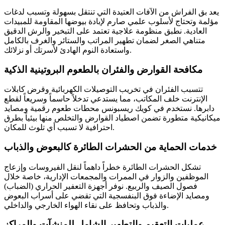
يعد بق الفراش من الآفات العتيدة التي تنتقل بسهولة وتسبب لدغات
مؤلمة وتحتاج لأسلوب علمي صارم لإبادة بيوضها المقاومة للمبيدات
العادية. نطبق منظومة علاجية تعتمد على التبخير والرش الدقيق
متناهي الصغر لضمان تطهير المراتب والستائر والغرف بالكامل
واستعادة النوم الهادئ لأسرتك أو نزلائك.
مكافحة القوارض والفئران بالطعوم البروتينية الذكية
تتسبب الفئران في تخريب التوصيلات الكهربائية وقرض كابلات
الإنترنت خلف المكاتب، مما يستدعي تدخلاً حاسماً وسريعاً لقطع
دابرها. نستخدم في كويك ريسبونس محطات طعوم رقمية ومصايد
ميكانيكية متطورة تضمن اصطياد القوارض والتخلص منها بيئياً بطرق
احترافية لا تسبب أي تلوث للمكان.
خدمات الحماية من الحشرات الطائرة كالبعوض والذباب
تشكل الحشرات الطائرة خطراً داهماً لنقل الفيروسات وإزعاج
الموظفين والزوار في الممرات والمجمعات الإدارية، خاصة خلال
فصول الصيف والربيع. نوفر أجهزة التعفير الحراري (الضباب)
ومصايد الإضاءة فوق البنفسجية التي تقضي على أسراب البعوض
والذباب وتحافظ على نقاء الهواء الخارجي والداخلي.
عمليات التعقيم والتطهير الشامل للمنشآت والمراكز